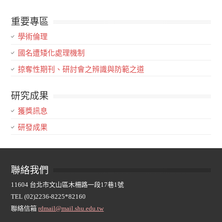
重要專區
學術倫理
國名遭矮化處理機制
掠奪性期刊、研討會之辨識與防範之道
研究成果
獲獎訊息
研發成果
聯絡我們
11604 台北市文山區木柵路一段17巷1號
TEL (02)2236-8225*82160
聯絡信箱
rdmail@mail.shu.edu.tw