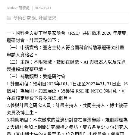
Author:
研發處
2026-06-11
學術研究組
,
計畫徵求
一、國科會與愛丁堡皇家學會（RSE）共同徵求 2026 年度雙
邊研討會，計畫要點如下：
（一）申請資格：臺方主持人符合國科會補助專題研究計畫
申請人資格者。
（二）主題：不限領域，鼓勵在綠能、AI 與機器人以及先進
製造領域提案申請。
（三）補助類型：雙邊研討會
1.計畫期程：預期自2026年10月1日起至2027年3月31日止（6
個月）為原則，如需展延，須獲得 RSE 和 NSTC 的同意，可
在原核定經費下最多展延3個月。
2.參與計畫之研究人員：計畫主持人、共同主持人、博士後研
究員及博士生。
3.補助項目：本次徵求的雙邊研討會在臺灣舉辦，規劃辦理為
2 天研討會加上相關研究機構之參訪，雙方各至少 8 位研究人
員（其中博士生的人數至多 3 位為原則）出席與會，倘有更