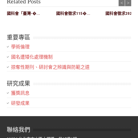
Related Posts
<
>
國科會「臺灣-�...
國科會徵求115�...
國科會徵求2027-..
重要專區
學術倫理
國名遭矮化處理機制
掠奪性期刊、研討會之辨識與防範之道
研究成果
獲獎訊息
研發成果
聯絡我們