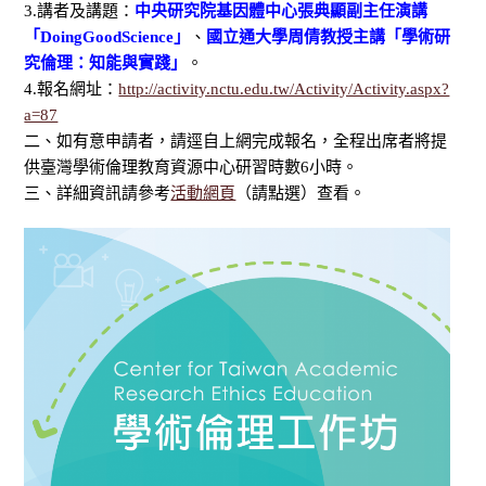
3.講者及講題：
中央研究院基因體中心張典顯副主任演講
「DoingGoodScience」
、
國立通大學周倩教授主講「學術研
究倫理：知能與實踐」
。
4.報名網址：
http://activity.nctu.edu.tw/Activity/Activity.aspx?
a=87
二、如有意申請者，請逕自上網完成報名，全程出席者將提
供臺灣學術倫理教育資源中心研習時數6小時。
三、詳細資訊請參考
活動網頁
（請點選）查看。