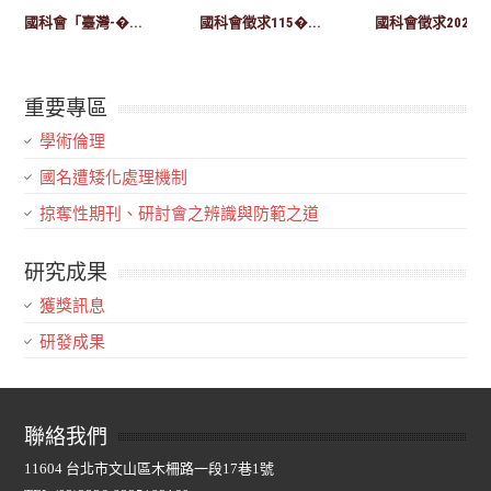
國科會「臺灣-�...
國科會徵求115�...
國科會徵求2027-..
重要專區
學術倫理
國名遭矮化處理機制
掠奪性期刊、研討會之辨識與防範之道
研究成果
獲獎訊息
研發成果
聯絡我們
11604 台北市文山區木柵路一段17巷1號