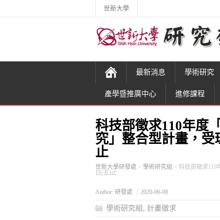
世新大學
最新消息
學術研究
產學暨推廣中心
進修課程
科技部徵求110年度
究」整合型計畫，受理申
止
世新大學研發處
>
學術研究組
>
科技部徵求11
日(五)止
Author:
研發處
2020-06-08
學術研究組
,
計畫徵求