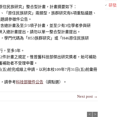
研發
與原住民族研究」整合型計畫，計畫摘要如下：
、「原住民族研究」兩類型，族群研究有6項重點議題、
議題請參徵件公告。
含總計畫及至少3項子計畫，並至少有3位學者參與研
併入總計畫提出，請勿以單一整合型計畫提出。
，學門代碼為「H53族群研究」或「H46原住民族研
執行，至多3年。
2件計畫之規定，惟曾獲科技部傑出研究獎者，始可補助
獲補助者不受理申覆。
(五)前完成線上申請，以利本校109年7月31日(五)前彙冊
容，請參考
科技部徵件公告
（請點選）。
Next post →
<
>