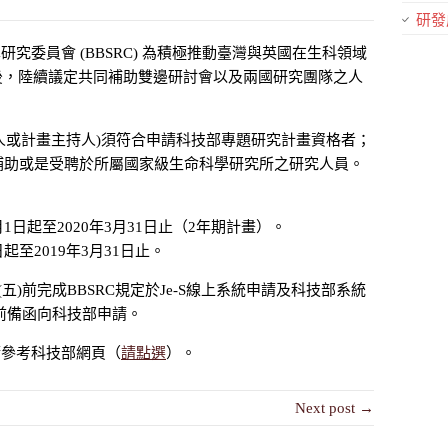
研發
究委員會 (BBSRC) 為積極推動臺灣與英國在生科領域
議後，陸續議定共同補助雙邊研討會以及兩國研究團隊之人
人或計畫主持人)須符合申請科技部專題研究計畫資格者；
畫補助或是受聘於所屬國家級生命科學研究所之研究人員。
月1日起至2020年3月31日止（2年期計畫）。
起至2019年3月31日止。
(五)前完成BBSRC規定於Je-S線上系統申請及科技部系統
五)前備函向科技部申請。
請參考科技部網頁（
請點選
）。
Next post →