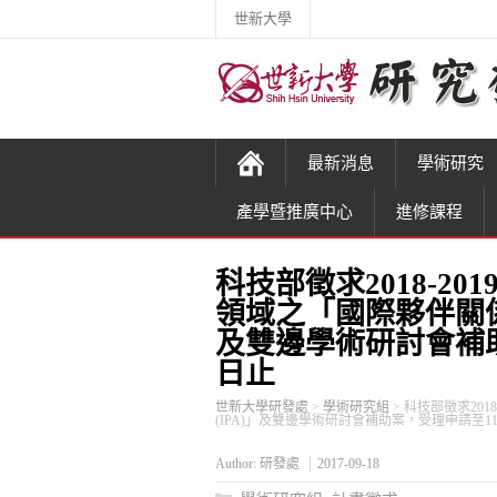
世新大學
最新消息
學術研究
產學暨推廣中心
進修課程
科技部徵求2018-2
領域之「國際夥伴關係
及雙邊學術研討會補助
日止
世新大學研發處
>
學術研究組
>
科技部徵求20
(IPA)」及雙邊學術研討會補助案，受理申請至11
Author:
研發處
2017-09-18