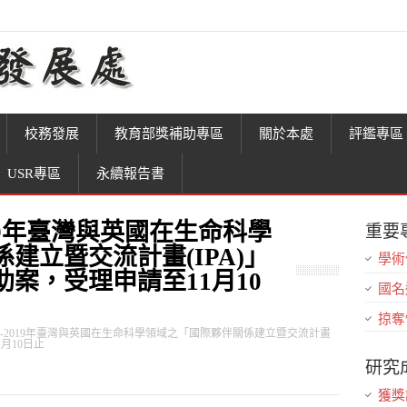
校務發展
教育部獎補助專區
關於本處
評鑑專區
USR專區
永續報告書
019年臺灣與英國在生命科學
重要
建立暨交流計畫(IPA)」
學術
案，受理申請至11月10
國名
掠奪
18-2019年臺灣與英國在生命科學領域之「國際夥伴關係建立暨交流計畫
月10日止
研究
獲獎