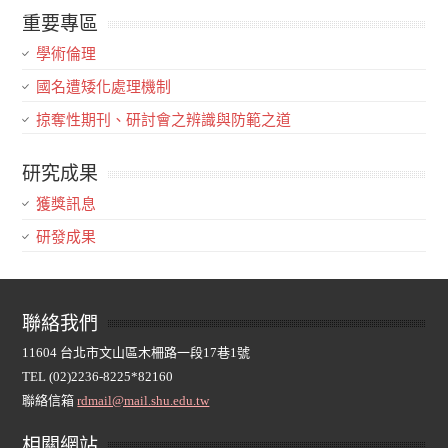
重要專區
學術倫理
國名遭矮化處理機制
掠奪性期刊、研討會之辨識與防範之道
研究成果
獲獎訊息
研發成果
聯絡我們
11604 台北市文山區木柵路一段17巷1號
TEL (02)2236-8225*82160
聯絡信箱
rdmail@mail.shu.edu.tw
相關網站