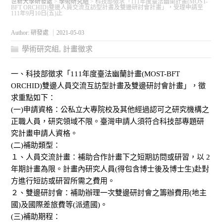
世新大學研發處
>
學術研究組
>
科技部徵求「111年度臺法幽蘭計畫(MOST-
BFT ORCHID)雙邊人員交流互訪型計畫及雙邊研討會計畫」，受理申請至
111年9月10日(五)止
Author:
研發處
2021-05-03
學術研究組
,
計畫徵求
一、科技部徵求「111年度臺法幽蘭計畫(MOST-BFT
ORCHID)雙邊人員交流互訪型計畫及雙邊研討會計畫」，徵
求重點如下：
(一)申請資格：公私立大專院校及其他經過認可之研究機構之
正職人員，研究領域不限。臺灣申請人須符合科技部專題研
究計畫申請人資格。
(二)補助類型：
１、人員交流計畫：補助合作計畫下之短期訪問或研習，以 2
年期計畫為限。計畫內研究人員(得包含博士後及博士生)赴對
方進行短訪或研習所需之費用。
２、雙邊研討會：補助辦理一次雙邊研討會之籌辦費用(地主
國)及國際差旅費等(派遣國)。
(三)補助期程：