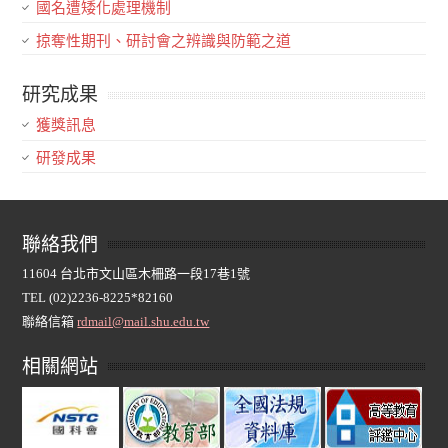
國名遭矮化處理機制
掠奪性期刊、研討會之辨識與防範之道
研究成果
獲獎訊息
研發成果
聯絡我們
11604 台北市文山區木柵路一段17巷1號
TEL (02)2236-8225*82160
聯絡信箱
rdmail@mail.shu.edu.tw
相關網站